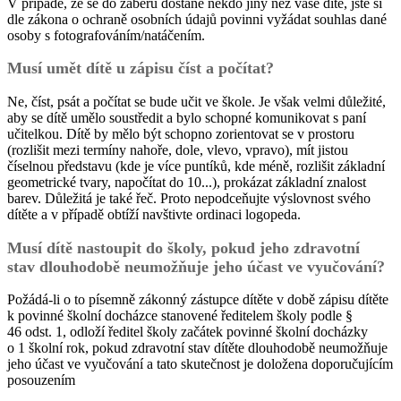
V případě, že se do záběru dostane někdo jiný než vaše dítě, jste si
dle zákona o ochraně osobních údajů povinni vyžádat souhlas dané
osoby s fotografováním/natáčením.
Musí umět dítě u zápisu číst a počítat?
Ne, číst, psát a počítat se bude učit ve škole. Je však velmi důležité,
aby se dítě umělo soustředit a bylo schopné komunikovat s paní
učitelkou. Dítě by mělo být schopno zorientovat se v prostoru
(rozlišit mezi termíny nahoře, dole, vlevo, vpravo), mít jistou
číselnou představu (kde je více puntíků, kde méně, rozlišit základní
geometrické tvary, napočítat do 10...), prokázat základní znalost
barev. Důležitá je také řeč. Proto nepodceňujte výslovnost svého
dítěte a v případě obtíží navštivte ordinaci logopeda.
Musí dítě nastoupit do školy, pokud jeho zdravotní
stav dlouhodobě neumožňuje jeho účast ve vyučování?
Požádá-li o to písemně zákonný zástupce dítěte v době zápisu dítěte
k povinné školní docházce stanovené ředitelem školy podle §
46 odst. 1, odloží ředitel školy začátek povinné školní docházky
o 1 školní rok, pokud zdravotní stav dítěte dlouhodobě neumožňuje
jeho účast ve vyučování a tato skutečnost je doložena doporučujícím
posouzením