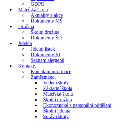
GDPR
Mateřská škola
Aktuality a akce
Dokumenty MŠ
Družina
Školní družina
Dokumenty ŠD
Jídelna
Jídelní lístek
Dokumenty ŠJ
Seznam alergenů
Kontakty
Kontaktní informace
Zaměstnanci
Vedení školy
Základní škola
Mateřská škola
Školní družina
Ekonomické a personální oddělení
Školní jídelna
Správa školy