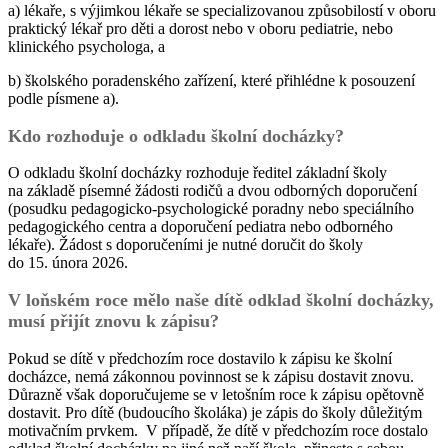
a) lékaře, s výjimkou lékaře se specializovanou způsobilostí v oboru
praktický lékař pro děti a dorost nebo v oboru pediatrie, nebo
klinického psychologa, a
b) školského poradenského zařízení, které přihlédne k posouzení
podle písmene a).
Kdo rozhoduje o odkladu školní docházky?
O odkladu školní docházky rozhoduje ředitel základní školy
na základě písemné žádosti rodičů a dvou odborných doporučení
(posudku pedagogicko-psychologické poradny nebo speciálního
pedagogického centra a doporučení pediatra nebo odborného
lékaře). Žádost s doporučeními je nutné doručit do školy
do 15. února 2026.
V loňském roce mělo naše dítě odklad školní docházky,
musí přijít znovu k zápisu?
Pokud se dítě v předchozím roce dostavilo k zápisu ke školní
docházce, nemá zákonnou povinnost se k zápisu dostavit znovu.
Důrazně však doporučujeme se v letošním roce k zápisu opětovně
dostavit. Pro dítě (budoucího školáka) je zápis do školy důležitým
motivačním prvkem. V případě, že dítě v předchozím roce dostalo