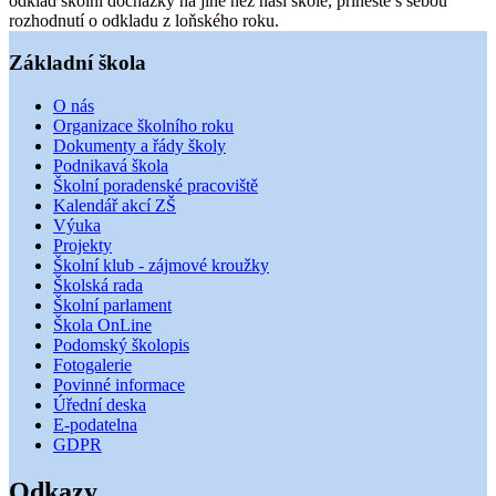
odklad školní docházky na jiné než naší škole, přineste s sebou
rozhodnutí o odkladu z loňského roku.
Základní škola
O nás
Organizace školního roku
Dokumenty a řády školy
Podnikavá škola
Školní poradenské pracoviště
Kalendář akcí ZŠ
Výuka
Projekty
Školní klub - zájmové kroužky
Školská rada
Školní parlament
Škola OnLine
Podomský školopis
Fotogalerie
Povinné informace
Úřední deska
E-podatelna
GDPR
Odkazy