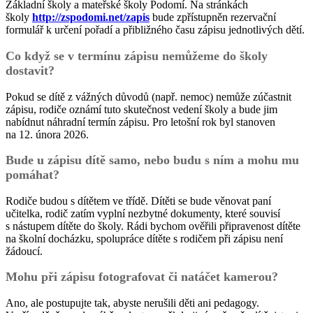
Základní školy a mateřské školy Podomí. Na stránkách
školy
http://zspodomi.net/zapis
bude zpřístupněn rezervační
formulář k určení pořadí a přibližného času zápisu jednotlivých dětí.
Co když se v termínu zápisu nemůžeme do školy
dostavit?
Pokud se dítě z vážných důvodů (např. nemoc) nemůže zúčastnit
zápisu, rodiče oznámí tuto skutečnost vedení školy a bude jim
nabídnut náhradní termín zápisu. Pro letošní rok byl stanoven
na 12. února 2026.
Bude u zápisu dítě samo, nebo budu s ním a mohu mu
pomáhat?
Rodiče budou s dítětem ve třídě. Dítěti se bude věnovat paní
učitelka, rodič zatím vyplní nezbytné dokumenty, které souvisí
s nástupem dítěte do školy. Rádi bychom ověřili připravenost dítěte
na školní docházku, spolupráce dítěte s rodičem při zápisu není
žádoucí.
Mohu při zápisu fotografovat či natáčet kamerou?
Ano, ale postupujte tak, abyste nerušili děti ani pedagogy.