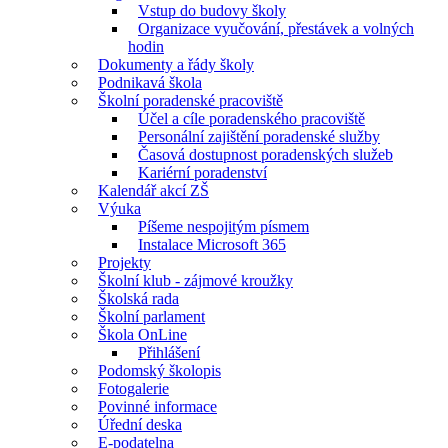
Vstup do budovy školy
Organizace vyučování, přestávek a volných
hodin
Dokumenty a řády školy
Podnikavá škola
Školní poradenské pracoviště
Účel a cíle poradenského pracoviště
Personální zajištění poradenské služby
Časová dostupnost poradenských služeb
Kariérní poradenství
Kalendář akcí ZŠ
Výuka
Píšeme nespojitým písmem
Instalace Microsoft 365
Projekty
Školní klub - zájmové kroužky
Školská rada
Školní parlament
Škola OnLine
Přihlášení
Podomský školopis
Fotogalerie
Povinné informace
Úřední deska
E-podatelna