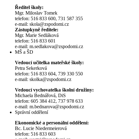
Ředitel školy:
Mgr. Miloslav Tomek
telefon: 516 833 600, 731 587 355
e-mail: skola@zspodomi.cz
Zástupkyně ředitele:
Mgr. Marie Sedláková
telefon: 516 833 601
e-mail: m.sedlakova@zspodomi.cz
MŠ a ŠD
Vedoucí učitelka mateřské školy:
Petra Sekerková
telefon: 516 833 604, 739 330 550
e-mail: skolka@zspodomi.cz
Vedoucí vychovatelka školní družiny:
Michaela Bednářová, DiS
telefon: 605 384 412, 737 978 633
e-mail: m.bednarova@zspodomi.cz
Správní oddělení
Ekonomické a personální oddělení:
Bc. Lucie Niedermeierová
telefon: 516 833 603