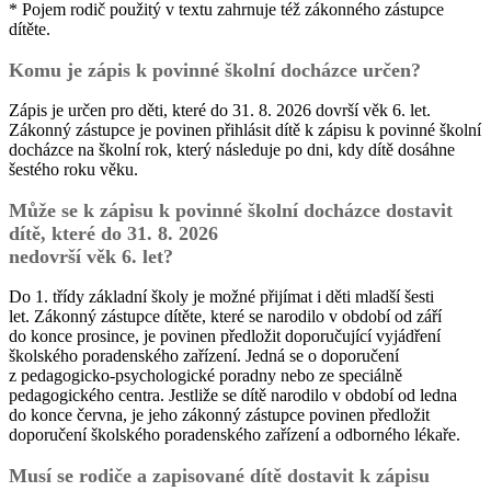
* Pojem rodič použitý v textu zahrnuje též zákonného zástupce
dítěte.
Komu je zápis k povinné školní docházce určen?
Zápis je určen pro děti, které do 31. 8. 2026 dovrší věk 6. let.
Zákonný zástupce je povinen přihlásit dítě k zápisu k povinné školní
docházce na školní rok, který následuje po dni, kdy dítě dosáhne
šestého roku věku.
Může se k zápisu k povinné školní docházce dostavit
dítě, které do 31. 8. 2026
nedovrší věk 6. let?
Do 1. třídy základní školy je možné přijímat i děti mladší šesti
let. Zákonný zástupce dítěte, které se narodilo v období od září
do konce prosince, je povinen předložit doporučující vyjádření
školského poradenského zařízení. Jedná se o doporučení
z pedagogicko-psychologické poradny nebo ze speciálně
pedagogického centra. Jestliže se dítě narodilo v období od ledna
do konce června, je jeho zákonný zástupce povinen předložit
doporučení školského poradenského zařízení a odborného lékaře.
Musí se rodiče a zapisované dítě dostavit k zápisu