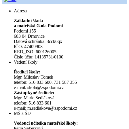
Adresa
Základní škola
a mateřská škola Podomí
Podomí 155
683 04 Drnovice
Datová schránka: 3cck6qx
IČO: 47409908
RED_IZO: 600126005
Číslo účtu: 14135731/0100
Vedení školy
Ředitel školy:
Mgr. Miloslav Tomek
telefon: 516 833 600, 731 587 355
e-mail: skola@zspodomi.cz
Zástupkyně ředitele:
Mgr. Marie Sedláková
telefon: 516 833 601
e-mail: m.sedlakova@zspodomi.cz
MŠ a ŠD
Vedoucí učitelka mateřské školy:
Petra Sekerková