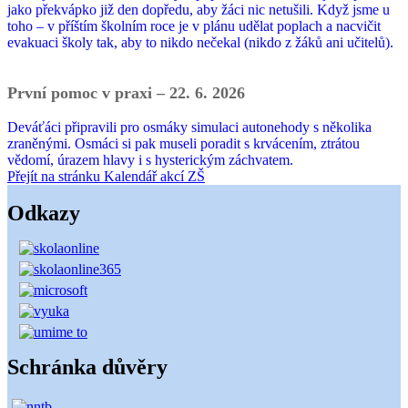
jako překvápko již den dopředu, aby žáci nic netušili. Když jsme u
toho – v příštím školním roce je v plánu udělat poplach a nacvičit
evakuaci školy tak, aby to nikdo nečekal (nikdo z žáků ani učitelů).
První pomoc v praxi – 22. 6. 2026
Deváťáci připravili pro osmáky simulaci autonehody s několika
zraněnými. Osmáci si pak museli poradit s krvácením, ztrátou
vědomí, úrazem hlavy i s hysterickým záchvatem.
Přejít na stránku Kalendář akcí ZŠ
Odkazy
Schránka důvěry