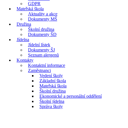
GDPR
Mateřská škola
Aktuality a akce
Dokumenty MŠ
Družina
Školní družina
Dokumenty ŠD
Jídelna
Jídelní lístek
Dokumenty ŠJ
Seznam alergenů
Kontakty
Kontaktní informace
Zaměstnanci
Vedení školy
Základní škola
Mateřská škola
Školní družina
Ekonomické a personální oddělení
Školní jídelna
Správa školy