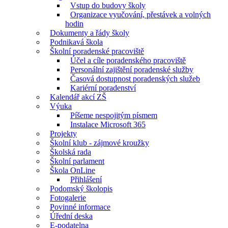
Vstup do budovy školy
Organizace vyučování, přestávek a volných
hodin
Dokumenty a řády školy
Podnikavá škola
Školní poradenské pracoviště
Účel a cíle poradenského pracoviště
Personální zajištění poradenské služby
Časová dostupnost poradenských služeb
Kariérní poradenství
Kalendář akcí ZŠ
Výuka
Píšeme nespojitým písmem
Instalace Microsoft 365
Projekty
Školní klub - zájmové kroužky
Školská rada
Školní parlament
Škola OnLine
Přihlášení
Podomský školopis
Fotogalerie
Povinné informace
Úřední deska
E-podatelna