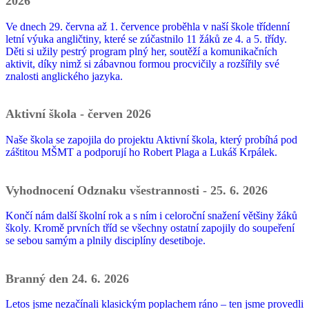
2026
Ve dnech 29. června až 1. července proběhla v naší škole třídenní
letní výuka angličtiny, které se zúčastnilo 11 žáků ze 4. a 5. třídy.
Děti si užily pestrý program plný her, soutěží a komunikačních
aktivit, díky nimž si zábavnou formou procvičily a rozšířily své
znalosti anglického jazyka.
Aktivní škola - červen 2026
Naše škola se zapojila do projektu Aktivní škola, který probíhá pod
záštitou MŠMT a podporují ho Robert Plaga a Lukáš Krpálek.
Vyhodnocení Odznaku všestrannosti - 25. 6. 2026
Končí nám další školní rok a s ním i celoroční snažení většiny žáků
školy. Kromě prvních tříd se všechny ostatní zapojily do soupeření
se sebou samým a plnily disciplíny desetiboje.
Branný den 24. 6. 2026
Letos jsme nezačínali klasickým poplachem ráno – ten jsme provedli