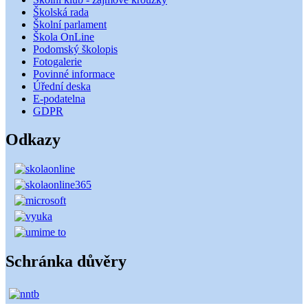
Školská rada
Školní parlament
Škola OnLine
Podomský školopis
Fotogalerie
Povinné informace
Úřední deska
E-podatelna
GDPR
Odkazy
Schránka důvěry