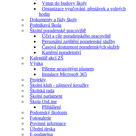
Vstup do budovy školy
Organizace vyučování, přestávek a volných
hodin
Dokumenty a řády školy
Podnikavá škola
Školní poradenské pracoviště
Účel a cíle poradenského pracoviště
Personální zajištění poradenské služby
Časová dostupnost poradenských služeb
Kariérní poradenství
Kalendář akcí ZŠ
Výuka
Píšeme nespojitým písmem
Instalace Microsoft 365
Projekty
Školní klub - zájmové kroužky
Školská rada
Školní parlament
Škola OnLine
Přihlášení
Podomský školopis
Fotogalerie
Povinné informace
Úřední deska
E-podatelna