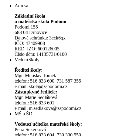
Adresa
Základní škola
a mateřská škola Podomí
Podomí 155
683 04 Drnovice
Datová schránka: 3cck6qx
IČO: 47409908
RED_IZO: 600126005
Číslo účtu: 14135731/0100
Vedení školy
Ředitel školy:
Mgr. Miloslav Tomek
telefon: 516 833 600, 731 587 355
e-mail: skola@zspodomi.cz
Zástupkyně ředitele:
Mgr. Marie Sedláková
telefon: 516 833 601
e-mail: m.sedlakova@zspodomi.cz
MŠ a ŠD
Vedoucí učitelka mateřské školy:
Petra Sekerková
telefon: 516 833 604, 739 330 550