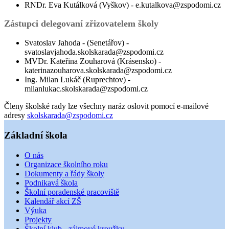
RNDr. Eva Kutálková (Vyškov) - e.kutalkova@zspodomi.cz
Zástupci delegovaní zřizovatelem školy
Svatoslav Jahoda - (Senetářov) -
svatoslavjahoda.skolskarada@zspodomi.cz
MVDr. Kateřina Zouharová (Krásensko) -
katerinazouharova.skolskarada@zspodomi.cz
Ing. Milan Lukáč (Ruprechtov) -
milanlukac.skolskarada@zspodomi.cz
Členy školské rady lze všechny naráz oslovit pomocí e-mailové
adresy
skolskarada@zspodomi.cz
Základní škola
O nás
Organizace školního roku
Dokumenty a řády školy
Podnikavá škola
Školní poradenské pracoviště
Kalendář akcí ZŠ
Výuka
Projekty
Školní klub - zájmové kroužky