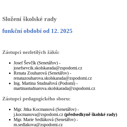
Složení školské rady
funkční období od 12. 2025
Zástupci nezletilých žáků:
Josef Ševčík (Senetářov) -
josefsevcik.skolskarada@zspodomi.cz
Renata Zouharová (Senetářov) -
renatazouharova.skolskarada@zspodomi.cz
Ing. Martina Studnařová (Podomí) -
martinastudnarova.skolskarada@zspodomi.cz
Zástupci pedagogického sboru:
Mgr. Jitka Kocmanová (Senetářov) -
j.kocmanova@zspodomi.cz
(předsedkyně školské rady)
Mgr. Marie Sedláková (Senetářov) -
m.sedlakova@zspodomi.cz