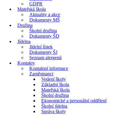
GDPR
Mateřská škola
Aktuality a akce
Dokumenty MŠ
Družina
Školní družina
Dokumenty ŠD
Jídelna
Jídelní lístek
Dokumenty ŠJ
Seznam alergenů
Kontakty
Kontaktní informace
Zaměstnanci
Vedení školy
Základní škola
Mateřská škola
Školní družina
Ekonomické a personální oddělení
Školní jídelna
Správa školy