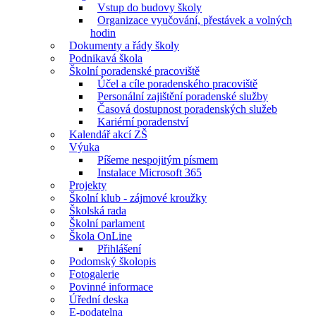
Vstup do budovy školy
Organizace vyučování, přestávek a volných
hodin
Dokumenty a řády školy
Podnikavá škola
Školní poradenské pracoviště
Účel a cíle poradenského pracoviště
Personální zajištění poradenské služby
Časová dostupnost poradenských služeb
Kariérní poradenství
Kalendář akcí ZŠ
Výuka
Píšeme nespojitým písmem
Instalace Microsoft 365
Projekty
Školní klub - zájmové kroužky
Školská rada
Školní parlament
Škola OnLine
Přihlášení
Podomský školopis
Fotogalerie
Povinné informace
Úřední deska
E-podatelna