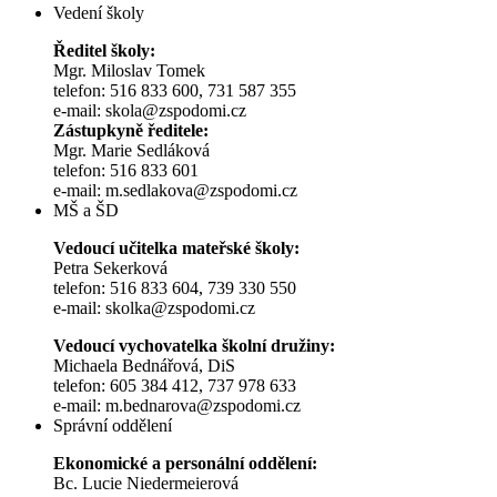
Vedení školy
Ředitel školy:
Mgr. Miloslav Tomek
telefon: 516 833 600, 731 587 355
e-mail: skola@zspodomi.cz
Zástupkyně ředitele:
Mgr. Marie Sedláková
telefon: 516 833 601
e-mail: m.sedlakova@zspodomi.cz
MŠ a ŠD
Vedoucí učitelka mateřské školy:
Petra Sekerková
telefon: 516 833 604, 739 330 550
e-mail: skolka@zspodomi.cz
Vedoucí vychovatelka školní družiny:
Michaela Bednářová, DiS
telefon: 605 384 412, 737 978 633
e-mail: m.bednarova@zspodomi.cz
Správní oddělení
Ekonomické a personální oddělení:
Bc. Lucie Niedermeierová