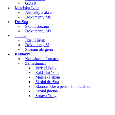
GDPR
Mateřská škola
Aktuality a akce
Dokumenty MŠ
Družina
Školní družina
Dokumenty ŠD
Jídelna
Jídelní lístek
Dokumenty ŠJ
Seznam alergenů
Kontakty
Kontaktní informace
Zaměstnanci
Vedení školy
Základní škola
Mateřská škola
Školní družina
Ekonomické a personální oddělení
Školní jídelna
Správa školy