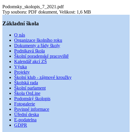
Podomsky_skolopis_7_2021.pdf
Typ souboru: PDF dokument, Velikost: 1,6 MB
Základní škola
O nás
Organizace školního roku
Dokumenty a řády školy
Podnikavá škola
Školní poradenské pracoviště
Kalendář akcí ZŠ
Výuka
Projekty
Školní klub - zájmové kroužky
Školská rada
Školní parlament
Škola OnLine
Podomský školopis
Fotogalerie
Povinné informace
Úřední deska
E-podatelna
GDPR