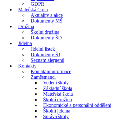
GDPR
Mateřská škola
Aktuality a akce
Dokumenty MŠ
Družina
Školní družina
Dokumenty ŠD
Jídelna
Jídelní lístek
Dokumenty ŠJ
Seznam alergenů
Kontakty
Kontaktní informace
Zaměstnanci
Vedení školy
Základní škola
Mateřská škola
Školní družina
Ekonomické a personální oddělení
Školní jídelna
Správa školy