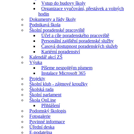
Vstup do budovy školy
Organizace vyučování, přestávek a volných
hodin
Dokumenty a řády školy
Podnikavá škola
Školní poradenské pracoviště
Účel a cíle poradenského pracoviště
Personální zajištění poradenské služby
Časová dostupnost poradenských služeb
Kariérní poradenství
Kalendář akcí ZŠ
Výuka
Píšeme nespojitým písmem
Instalace Microsoft 365
Projekty
Školní klub - zájmové kroužky
Školská rada
Školní parlament
Škola OnLine
Přihlášení
Podomský školopis
Fotogalerie
Povinné informace
Úřední deska
E-podatelna