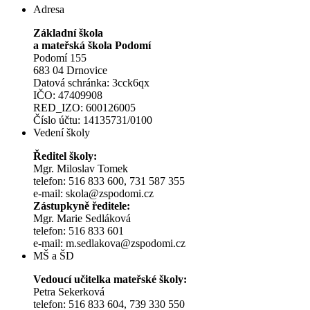
Adresa
Základní škola
a mateřská škola Podomí
Podomí 155
683 04 Drnovice
Datová schránka: 3cck6qx
IČO: 47409908
RED_IZO: 600126005
Číslo účtu: 14135731/0100
Vedení školy
Ředitel školy:
Mgr. Miloslav Tomek
telefon: 516 833 600, 731 587 355
e-mail: skola@zspodomi.cz
Zástupkyně ředitele:
Mgr. Marie Sedláková
telefon: 516 833 601
e-mail: m.sedlakova@zspodomi.cz
MŠ a ŠD
Vedoucí učitelka mateřské školy:
Petra Sekerková
telefon: 516 833 604, 739 330 550