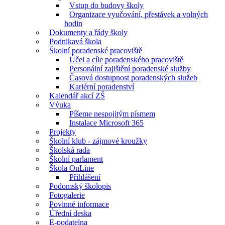
Vstup do budovy školy
Organizace vyučování, přestávek a volných
hodin
Dokumenty a řády školy
Podnikavá škola
Školní poradenské pracoviště
Účel a cíle poradenského pracoviště
Personální zajištění poradenské služby
Časová dostupnost poradenských služeb
Kariérní poradenství
Kalendář akcí ZŠ
Výuka
Píšeme nespojitým písmem
Instalace Microsoft 365
Projekty
Školní klub - zájmové kroužky
Školská rada
Školní parlament
Škola OnLine
Přihlášení
Podomský školopis
Fotogalerie
Povinné informace
Úřední deska
E-podatelna