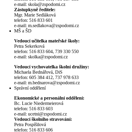
e-mail: skola@zspodomi.cz
Zástupkyně ředitele:
Mgr. Marie Sedláková
telefon: 516 833 601
e-mail: m.sedlakova@zspodomi.cz
MŠ a ŠD
Vedoucí učitelka mateřské školy:
Petra Sekerková
telefon: 516 833 604, 739 330 550
e-mail: skolka@zspodomi.cz
Vedoucí vychovatelka školní družiny:
Michaela Bednářová, DiS
telefon: 605 384 412, 737 978 633
e-mail: m.bednarova@zspodomi.cz
Správní oddělení
Ekonomické a personální oddělení:
Bc. Lucie Niedermeierová
telefon: 516 833 603
e-mail: ucetni@zspodomi.cz
Vedoucí školního stravování:
Petra Pospíšilová
telefon: 516 833 606