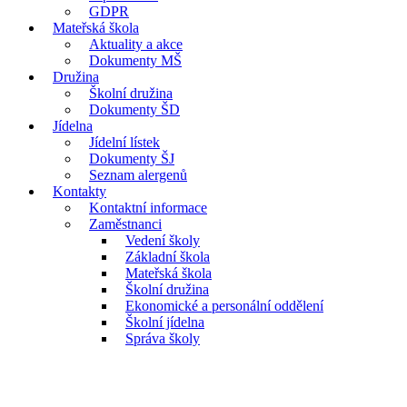
GDPR
Mateřská škola
Aktuality a akce
Dokumenty MŠ
Družina
Školní družina
Dokumenty ŠD
Jídelna
Jídelní lístek
Dokumenty ŠJ
Seznam alergenů
Kontakty
Kontaktní informace
Zaměstnanci
Vedení školy
Základní škola
Mateřská škola
Školní družina
Ekonomické a personální oddělení
Školní jídelna
Správa školy