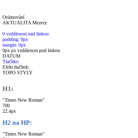
Orámování
AKTUALITA Mezery
0
vzdálenost nad linkou
padding:
0px
margin:
0px
0px
px vzdálenost pod linkou
DATUM
Tlačítko
Efekt tlačítek:
TOPO STYLY
H1:
"Times New Roman"
700
22.4px
H2 na HP:
"Times New Roman"