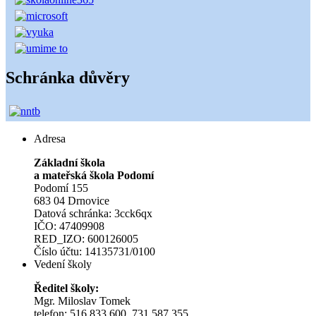
Schránka důvěry
Adresa
Základní škola
a mateřská škola Podomí
Podomí 155
683 04 Drnovice
Datová schránka: 3cck6qx
IČO: 47409908
RED_IZO: 600126005
Číslo účtu: 14135731/0100
Vedení školy
Ředitel školy:
Mgr. Miloslav Tomek
telefon: 516 833 600, 731 587 355