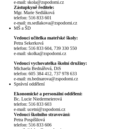
e-mail: skola@zspodomi.cz
Zástupkyně ředitele:
Mgr. Marie Sedláková
telefon: 516 833 601
e-mail: m.sedlakova@zspodomi.cz
MŠ a ŠD
Vedoucí učitelka mateřské školy:
Petra Sekerková
telefon: 516 833 604, 739 330 550
e-mail: skolka@zspodomi.cz
Vedoucí vychovatelka školní družiny:
Michaela Bednářová, DiS
telefon: 605 384 412, 737 978 633
e-mail: m.bednarova@zspodomi.cz
Správní oddělení
Ekonomické a personální oddělení:
Bc. Lucie Niedermeierová
telefon: 516 833 603
e-mail: ucetni@zspodomi.cz
Vedoucí školního stravování:
Petra Pospíšilová
telefon: 516 833 606