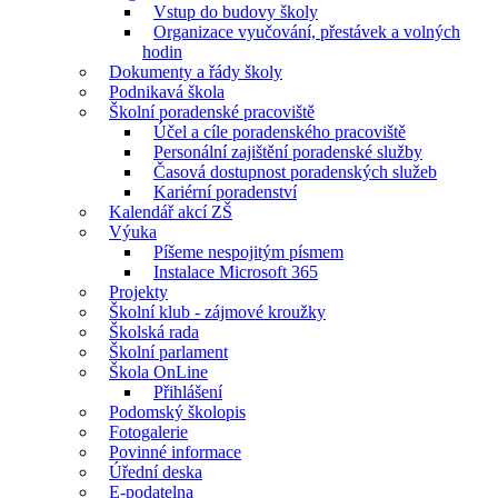
Vstup do budovy školy
Organizace vyučování, přestávek a volných
hodin
Dokumenty a řády školy
Podnikavá škola
Školní poradenské pracoviště
Účel a cíle poradenského pracoviště
Personální zajištění poradenské služby
Časová dostupnost poradenských služeb
Kariérní poradenství
Kalendář akcí ZŠ
Výuka
Píšeme nespojitým písmem
Instalace Microsoft 365
Projekty
Školní klub - zájmové kroužky
Školská rada
Školní parlament
Škola OnLine
Přihlášení
Podomský školopis
Fotogalerie
Povinné informace
Úřední deska
E-podatelna