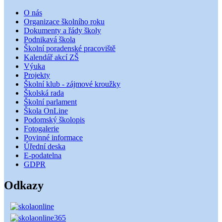
O nás
Organizace školního roku
Dokumenty a řády školy
Podnikavá škola
Školní poradenské pracoviště
Kalendář akcí ZŠ
Výuka
Projekty
Školní klub - zájmové kroužky
Školská rada
Školní parlament
Škola OnLine
Podomský školopis
Fotogalerie
Povinné informace
Úřední deska
E-podatelna
GDPR
Odkazy