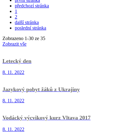
první stránka
předchozí stránka
1
2
další stránka
poslední stránka
Zobrazeno
1
-
30
ze 35
Zobrazit vše
Letecký den
8. 11. 2022
Jazykový pobyt žáků z Ukrajiny
8. 11. 2022
Vodácký výcvikový kurz Vltava 2017
8. 11. 2022