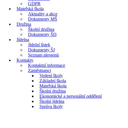
GDPR
Mateřská škola
Aktuality a akce
Dokumenty MŠ
Družina
Školní družina
Dokumenty ŠD
Jídelna
Jídelní lístek
Dokumenty ŠJ
Seznam alergenů
Kontakty
Kontaktní informace
Zaměstnanci
Vedení školy
Základní škola
Mateřská škola
Školní družina
Ekonomické a personální oddělení
Školní jídelna
Správa školy