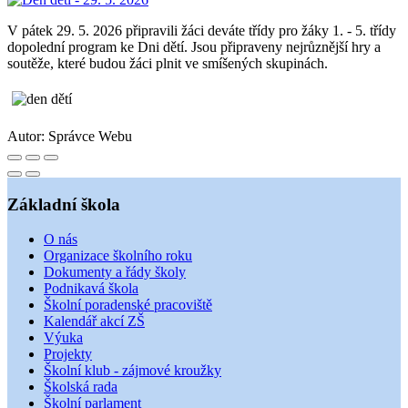
V pátek 29. 5. 2026 připravili žáci deváte třídy pro žáky 1. - 5. třídy
dopolední program ke Dni dětí. Jsou připraveny nejrůznější hry a
soutěže, které budou žáci plnit ve smíšených skupinách.
Autor:
Správce Webu
Základní škola
O nás
Organizace školního roku
Dokumenty a řády školy
Podnikavá škola
Školní poradenské pracoviště
Kalendář akcí ZŠ
Výuka
Projekty
Školní klub - zájmové kroužky
Školská rada
Školní parlament