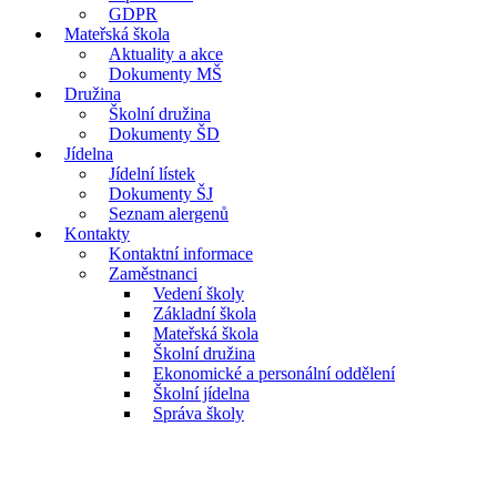
GDPR
Mateřská škola
Aktuality a akce
Dokumenty MŠ
Družina
Školní družina
Dokumenty ŠD
Jídelna
Jídelní lístek
Dokumenty ŠJ
Seznam alergenů
Kontakty
Kontaktní informace
Zaměstnanci
Vedení školy
Základní škola
Mateřská škola
Školní družina
Ekonomické a personální oddělení
Školní jídelna
Správa školy