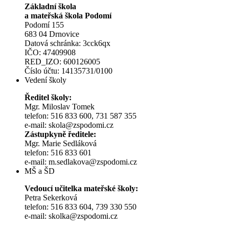
Základní škola
a mateřská škola Podomí
Podomí 155
683 04 Drnovice
Datová schránka: 3cck6qx
IČO: 47409908
RED_IZO: 600126005
Číslo účtu: 14135731/0100
Vedení školy
Ředitel školy:
Mgr. Miloslav Tomek
telefon: 516 833 600, 731 587 355
e-mail: skola@zspodomi.cz
Zástupkyně ředitele:
Mgr. Marie Sedláková
telefon: 516 833 601
e-mail: m.sedlakova@zspodomi.cz
MŠ a ŠD
Vedoucí učitelka mateřské školy:
Petra Sekerková
telefon: 516 833 604, 739 330 550
e-mail: skolka@zspodomi.cz