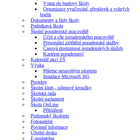
Vstup do budovy školy
Organizace vyučování, přestávek a volných
hodin
Dokumenty a řády školy
Podnikavá škola
Školní poradenské pracoviště
Účel a cíle poradenského pracoviště
Personální zajištění poradenské služby
Časová dostupnost poradenských služeb
Kariérní poradenství
Kalendář akcí ZŠ
Výuka
Píšeme nespojitým písmem
Instalace Microsoft 365
Projekty
Školní klub - zájmové kroužky
Školská rada
Školní parlament
Škola OnLine
Přihlášení
Podomský školopis
Fotogalerie
Povinné informace
Úřední deska
E-podatelna