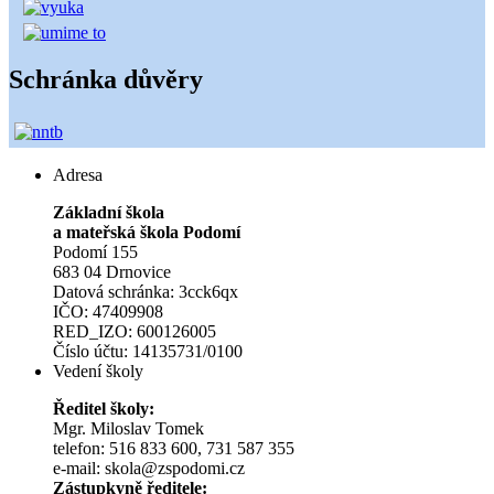
Schránka důvěry
Adresa
Základní škola
a mateřská škola Podomí
Podomí 155
683 04 Drnovice
Datová schránka: 3cck6qx
IČO: 47409908
RED_IZO: 600126005
Číslo účtu: 14135731/0100
Vedení školy
Ředitel školy:
Mgr. Miloslav Tomek
telefon: 516 833 600, 731 587 355
e-mail: skola@zspodomi.cz
Zástupkyně ředitele: