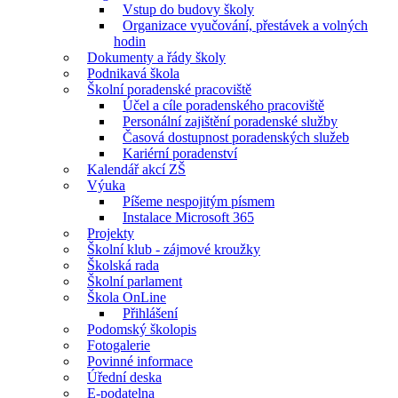
Vstup do budovy školy
Organizace vyučování, přestávek a volných
hodin
Dokumenty a řády školy
Podnikavá škola
Školní poradenské pracoviště
Účel a cíle poradenského pracoviště
Personální zajištění poradenské služby
Časová dostupnost poradenských služeb
Kariérní poradenství
Kalendář akcí ZŠ
Výuka
Píšeme nespojitým písmem
Instalace Microsoft 365
Projekty
Školní klub - zájmové kroužky
Školská rada
Školní parlament
Škola OnLine
Přihlášení
Podomský školopis
Fotogalerie
Povinné informace
Úřední deska
E-podatelna