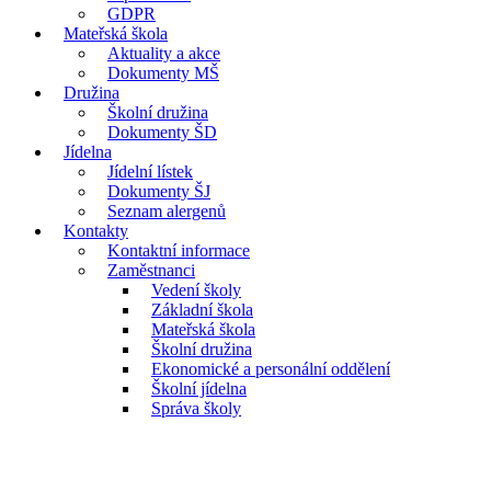
GDPR
Mateřská škola
Aktuality a akce
Dokumenty MŠ
Družina
Školní družina
Dokumenty ŠD
Jídelna
Jídelní lístek
Dokumenty ŠJ
Seznam alergenů
Kontakty
Kontaktní informace
Zaměstnanci
Vedení školy
Základní škola
Mateřská škola
Školní družina
Ekonomické a personální oddělení
Školní jídelna
Správa školy