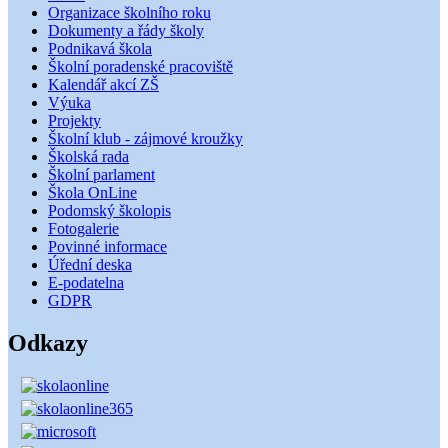
Organizace školního roku
Dokumenty a řády školy
Podnikavá škola
Školní poradenské pracoviště
Kalendář akcí ZŠ
Výuka
Projekty
Školní klub - zájmové kroužky
Školská rada
Školní parlament
Škola OnLine
Podomský školopis
Fotogalerie
Povinné informace
Úřední deska
E-podatelna
GDPR
Odkazy