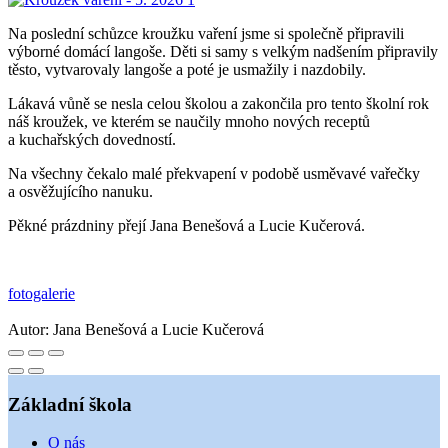
Na poslední schůzce kroužku vaření jsme si společně připravili
výborné domácí langoše. Děti si samy s velkým nadšením připravily
těsto, vytvarovaly langoše a poté je usmažily i nazdobily.
Lákavá vůně se nesla celou školou a zakončila pro tento školní rok
náš kroužek, ve kterém se naučily mnoho nových receptů
a kuchařských dovedností.
Na všechny čekalo malé překvapení v podobě usměvavé vařečky
a osvěžujícího nanuku.
Pěkné prázdniny přejí Jana Benešová a Lucie Kučerová.
fotogalerie
Autor:
Jana Benešová a Lucie Kučerová
Základní škola
O nás