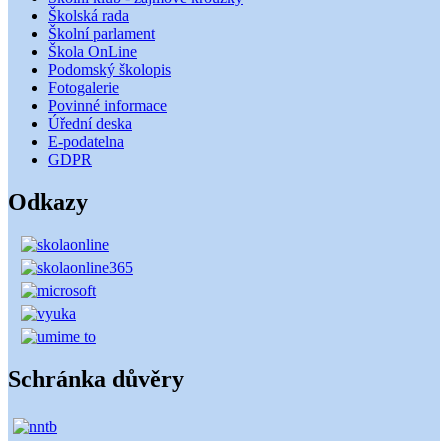
Školská rada
Školní parlament
Škola OnLine
Podomský školopis
Fotogalerie
Povinné informace
Úřední deska
E-podatelna
GDPR
Odkazy
Schránka důvěry