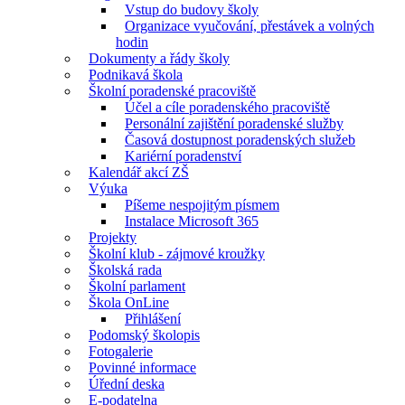
Vstup do budovy školy
Organizace vyučování, přestávek a volných
hodin
Dokumenty a řády školy
Podnikavá škola
Školní poradenské pracoviště
Účel a cíle poradenského pracoviště
Personální zajištění poradenské služby
Časová dostupnost poradenských služeb
Kariérní poradenství
Kalendář akcí ZŠ
Výuka
Píšeme nespojitým písmem
Instalace Microsoft 365
Projekty
Školní klub - zájmové kroužky
Školská rada
Školní parlament
Škola OnLine
Přihlášení
Podomský školopis
Fotogalerie
Povinné informace
Úřední deska
E-podatelna