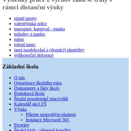
rámci distanční výuky
zimní sporty
valentýnská srdce
masopust, karneval - maska
tulipány z papíru
robot
robotí tanec
jarní modelování z (domácí) plastelíny
velikonoční dekorace
Základní škola
O nás
Organizace školního roku
Dokumenty a řády školy
Podnikavá škola
Školní poradenské pracoviště
Kalendář akcí ZŠ
Výuka
Píšeme nespojitým písmem
Instalace Microsoft 365
Projekty
Školní klub - zájmové kroužky