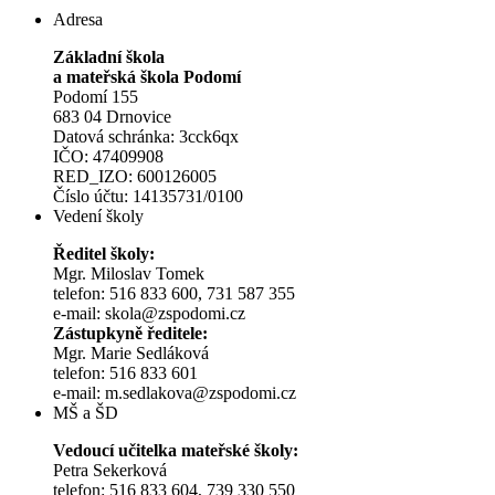
Adresa
Základní škola
a mateřská škola Podomí
Podomí 155
683 04 Drnovice
Datová schránka: 3cck6qx
IČO: 47409908
RED_IZO: 600126005
Číslo účtu: 14135731/0100
Vedení školy
Ředitel školy:
Mgr. Miloslav Tomek
telefon: 516 833 600, 731 587 355
e-mail: skola@zspodomi.cz
Zástupkyně ředitele:
Mgr. Marie Sedláková
telefon: 516 833 601
e-mail: m.sedlakova@zspodomi.cz
MŠ a ŠD
Vedoucí učitelka mateřské školy:
Petra Sekerková
telefon: 516 833 604, 739 330 550