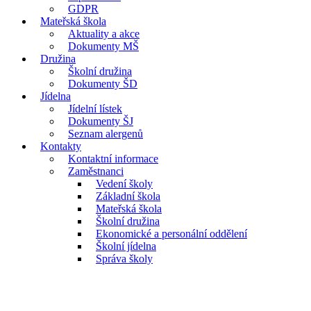
GDPR
Mateřská škola
Aktuality a akce
Dokumenty MŠ
Družina
Školní družina
Dokumenty ŠD
Jídelna
Jídelní lístek
Dokumenty ŠJ
Seznam alergenů
Kontakty
Kontaktní informace
Zaměstnanci
Vedení školy
Základní škola
Mateřská škola
Školní družina
Ekonomické a personální oddělení
Školní jídelna
Správa školy