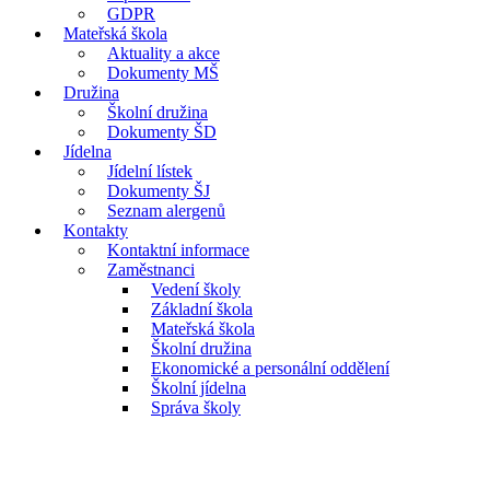
GDPR
Mateřská škola
Aktuality a akce
Dokumenty MŠ
Družina
Školní družina
Dokumenty ŠD
Jídelna
Jídelní lístek
Dokumenty ŠJ
Seznam alergenů
Kontakty
Kontaktní informace
Zaměstnanci
Vedení školy
Základní škola
Mateřská škola
Školní družina
Ekonomické a personální oddělení
Školní jídelna
Správa školy