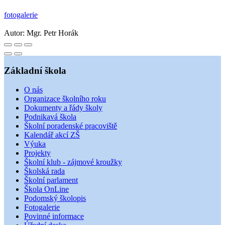
fotogalerie
Autor:
Mgr. Petr Horák
Základní škola
O nás
Organizace školního roku
Dokumenty a řády školy
Podnikavá škola
Školní poradenské pracoviště
Kalendář akcí ZŠ
Výuka
Projekty
Školní klub - zájmové kroužky
Školská rada
Školní parlament
Škola OnLine
Podomský školopis
Fotogalerie
Povinné informace