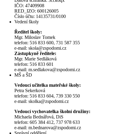
Datová schránka: 3cck6qx
IČO: 47409908
RED_IZO: 600126005
Číslo účtu: 14135731/0100
Vedení školy
Ředitel školy:
Mgr. Miloslav Tomek
telefon: 516 833 600, 731 587 355
e-mail: skola@zspodomi.cz
Zástupkyně ředitele:
Mgr. Marie Sedláková
telefon: 516 833 601
e-mail: m.sedlakova@zspodomi.cz
MŠ a ŠD
Vedoucí učitelka mateřské školy:
Petra Sekerková
telefon: 516 833 604, 739 330 550
e-mail: skolka@zspodomi.cz
Vedoucí vychovatelka školní družiny:
Michaela Bednářová, DiS
telefon: 605 384 412, 737 978 633
e-mail: m.bednarova@zspodomi.cz
Správní oddělení