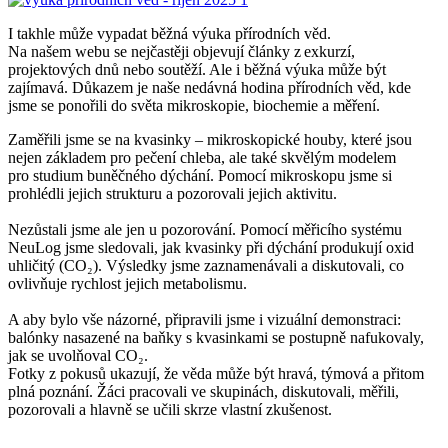
I takhle může vypadat běžná výuka přírodních věd.
Na našem webu se nejčastěji objevují články z exkurzí,
projektových dnů nebo soutěží. Ale i běžná výuka může být
zajímavá. Důkazem je naše nedávná hodina přírodních věd, kde
jsme se ponořili do světa mikroskopie, biochemie a měření.
Zaměřili jsme se na kvasinky – mikroskopické houby, které jsou
nejen základem pro pečení chleba, ale také skvělým modelem
pro studium buněčného dýchání. Pomocí mikroskopu jsme si
prohlédli jejich strukturu a pozorovali jejich aktivitu.
Nezůstali jsme ale jen u pozorování. Pomocí měřicího systému
NeuLog jsme sledovali, jak kvasinky při dýchání produkují oxid
uhličitý (CO₂). Výsledky jsme zaznamenávali a diskutovali, co
ovlivňuje rychlost jejich metabolismu.
A aby bylo vše názorné, připravili jsme i vizuální demonstraci:
balónky nasazené na baňky s kvasinkami se postupně nafukovaly,
jak se uvolňoval CO₂.
Fotky z pokusů ukazují, že věda může být hravá, týmová a přitom
plná poznání. Žáci pracovali ve skupinách, diskutovali, měřili,
pozorovali a hlavně se učili skrze vlastní zkušenost.