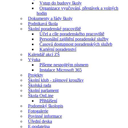
Vstup do budovy školy
Organizace vyučování, přestávek a volných
hodin
Dokumenty a řády školy
Podnikavá škola
Školní poradenské pracoviště
Účel a cíle poradenského pracoviště
Personální zajištění poradenské služby
Časová dostupnost poradenských služeb
Kariérní poradenství
Kalendář akcí ZŠ
Výuka
Píšeme nespojitým písmem
Instalace Microsoft 365
Projekty
Školní klub - zájmové kroužky
Školská rada
Školní parlament
Škola OnLine
Přihlášení
Podomský školopis
Fotogalerie
Povinné informace
Úřední deska
E-podatelna