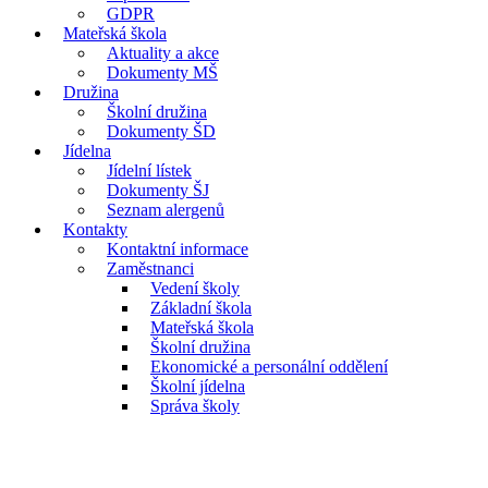
GDPR
Mateřská škola
Aktuality a akce
Dokumenty MŠ
Družina
Školní družina
Dokumenty ŠD
Jídelna
Jídelní lístek
Dokumenty ŠJ
Seznam alergenů
Kontakty
Kontaktní informace
Zaměstnanci
Vedení školy
Základní škola
Mateřská škola
Školní družina
Ekonomické a personální oddělení
Školní jídelna
Správa školy