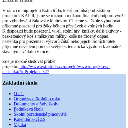
V rámci miniprojektu Extra třída, který probíhá pod záštitou
projektu I-KAP II, jsme se rozhodli možnou finanční podporu využít
pro vybudování žákovské klubovny. Chceme ve škole vybudovat
příjemné posezení pro žáky během přestávek a volných hodin.
K dispozici bude posezení, wi-fi, stolní hry, knížky, další aktivity -
basketbalový koš s měkkými míčky, koše na tříděný odpad,
nástěnka pro prezentaci výtvorů žáků nebo jejich třídních fotek,
příjemné osvětlení pomocí světýlek, tematická výzdoba k aktuálně
slaveným svátkům v roce.
Zde je možné sledovat průběh
projektu:
http://www.extratrida.cz/projekt/www/projektova-
nastenka/?idProjektu=327
Základní škola
O nás
Organizace školního roku
Dokumenty a řády školy
Podnikavá škola
Školní poradenské pracoviště
Kalendář akcí ZŠ
Výuka