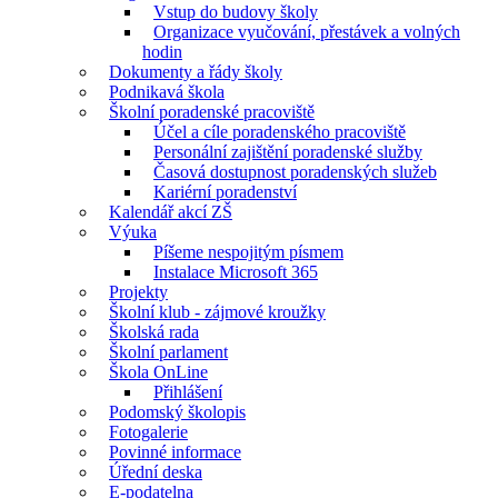
Vstup do budovy školy
Organizace vyučování, přestávek a volných
hodin
Dokumenty a řády školy
Podnikavá škola
Školní poradenské pracoviště
Účel a cíle poradenského pracoviště
Personální zajištění poradenské služby
Časová dostupnost poradenských služeb
Kariérní poradenství
Kalendář akcí ZŠ
Výuka
Píšeme nespojitým písmem
Instalace Microsoft 365
Projekty
Školní klub - zájmové kroužky
Školská rada
Školní parlament
Škola OnLine
Přihlášení
Podomský školopis
Fotogalerie
Povinné informace
Úřední deska
E-podatelna