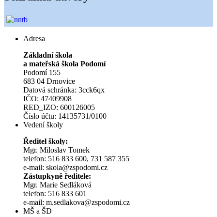
Adresa
Základní škola
a mateřská škola Podomí
Podomí 155
683 04 Drnovice
Datová schránka: 3cck6qx
IČO: 47409908
RED_IZO: 600126005
Číslo účtu: 14135731/0100
Vedení školy
Ředitel školy:
Mgr. Miloslav Tomek
telefon: 516 833 600, 731 587 355
e-mail: skola@zspodomi.cz
Zástupkyně ředitele:
Mgr. Marie Sedláková
telefon: 516 833 601
e-mail: m.sedlakova@zspodomi.cz
MŠ a ŠD