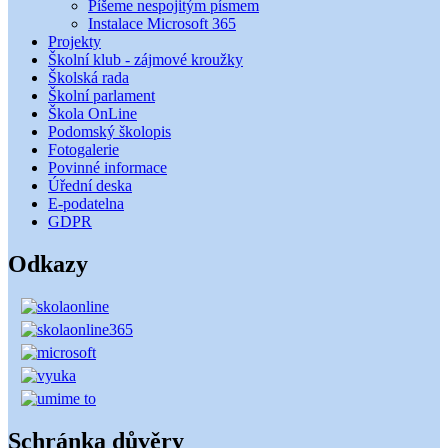
Píšeme nespojitým písmem
Instalace Microsoft 365
Projekty
Školní klub - zájmové kroužky
Školská rada
Školní parlament
Škola OnLine
Podomský školopis
Fotogalerie
Povinné informace
Úřední deska
E-podatelna
GDPR
Odkazy
Schránka důvěry